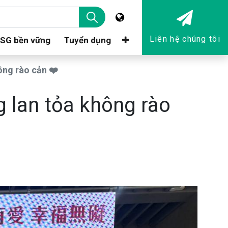
Liên hệ chúng tôi
SG bền vững
Tuyển dụng
ông rào cản ❤️
g lan tỏa không rào