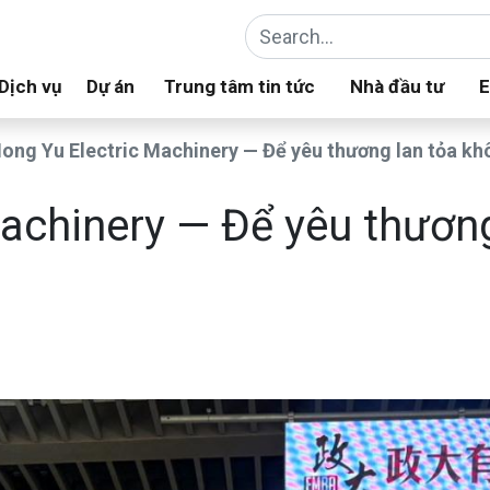
Dịch vụ
Dự án
Trung tâm tin tức
Nhà đầu tư
E
Hong Yu Electric Machinery — Để yêu thương lan tỏa kh
Machinery — Để yêu thươn