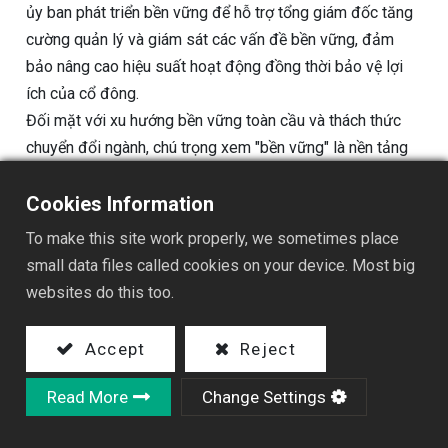
ủy ban phát triển bền vững để hỗ trợ tổng giám đốc tăng
cường quản lý và giám sát các vấn đề bền vững, đảm
bảo nâng cao hiệu suất hoạt động đồng thời bảo vệ lợi
ích của cổ đông.
Đối mặt với xu hướng bền vững toàn cầu và thách thức
chuyển đổi ngành, chú trọng xem "bền vững" là nền tảng
hoạt động và quản trị, tích cực ứng phó với biến đổi khí
hậu và mục tiêu không carbon, đồng thời thông qua các
Cookies Information
cuộc họp hội đồng quản trị, đào tạo liên tục và báo cáo
To make this site work properly, we sometimes place
hàng tháng. Đồng thời tuân thủ pháp luật, báo cáo tài
small data files called cookies on your device. Most big
chính và báo cáo năm trước thời hạn, và tham khảo nhiều
websites do this too.
tiêu chuẩn quốc tế (GRI, SDGs, TCFD, SASB, v.v.) để biên
soạn báo cáo bền vững, qua đó nâng cao tính kịp thời và
Accept
Reject
minh bạch của thông tin, tăng cường giao tiếp với các
bên liên quan, cùng nhau phát triển hướng tới bền vững.
Read More
Change Settings