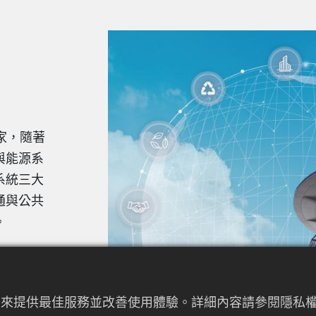
家，隨著
與能源系
系統三大
通與公共
。
電機積極
決方案，並
者行為來提供最佳服務並改善使用體驗。詳細內容請參閱隱
協助企業提